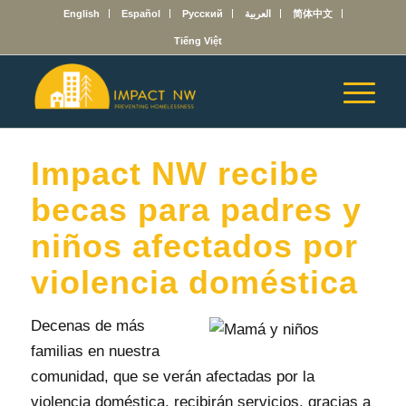
English
Español
Русский
العربية
简体中文
Tiếng Việt
Impact NW recibe
becas para padres y
niños afectados por
violencia doméstica
Decenas de más
familias en nuestra
comunidad, que se verán afectadas por la
violencia doméstica, recibirán servicios, gracias a