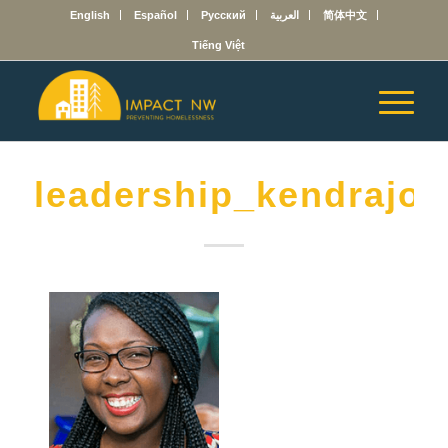
English
Español
Русский
العربية
简体中文
Tiếng Việt
leadership_kendrajo