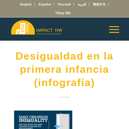
English
Español
Русский
العربية
简体中文
Tiếng Việt
Desigualdad en la
primera infancia
(infografía)