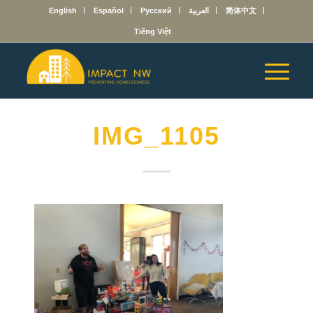
English
Español
Русский
العربية
简体中文
Tiếng Việt
IMG_1105