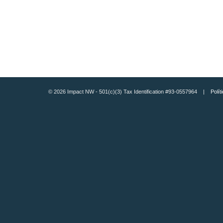
© 2026 Impact NW - 501(c)(3) Tax Identification #93-0557964 |
Polít