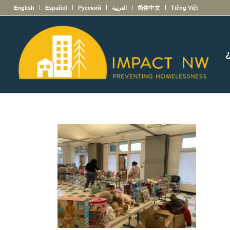
English
Español
Русский
العربية
简体中文
Tiếng Việt