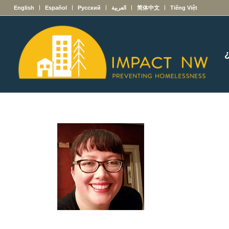
English
Español
Русский
العربية
简体中文
Tiếng Việt