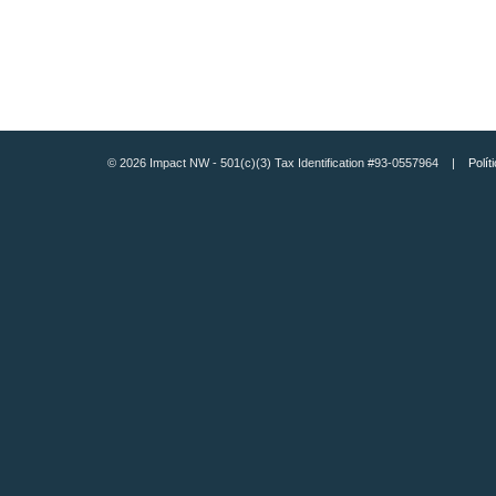
© 2026 Impact NW - 501(c)(3) Tax Identification #93-0557964 |
Polít