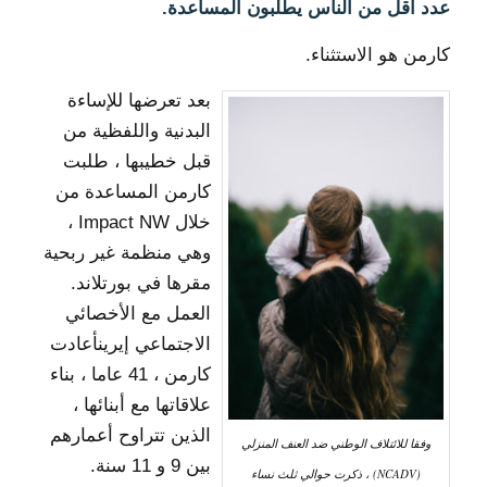
عدد أقل من الناس يطلبون المساعدة.
كارمن هو الاستثناء.
بعد تعرضها للإساءة
البدنية واللفظية من
قبل خطيبها ، طلبت
كارمن المساعدة من
خلال Impact NW ،
وهي منظمة غير ربحية
مقرها في بورتلاند.
العمل مع الأخصائي
الاجتماعي إيرين
أعادت
كارمن ، 41 عاما ، بناء
علاقاتها مع أبنائها ،
الذين تتراوح أعمارهم
وفقا للائتلاف الوطني ضد العنف المنزلي
بين 9 و 11 سنة.
(NCADV) ، ذكرت حوالي ثلث نساء