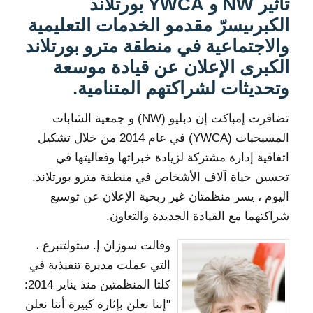
تأثير NW و
YWCA بورتلاند
الكبرى
يسرّ مقدمو الخدمات التعليمية
والاجتماعية في منطقة مترو بورتلاند
الكبرى الإعلان عن قيادة موسعة
وتحديثات لشراكتهم المتنامية.
تضافرت إمباكت إن دبليو (NW) و جمعية الشابات
المسيحيات (YWCA) في عام 2014 من خلال تشكيل
اتفاقية إدارة مشتركة لزيادة خبراتها وفعاليتها في
تحسين حياة آلاف الأشخاص في منطقة مترو بورتلاند.
اليوم ، يسر منظمتان غير ربحية الإعلان عن توسيع
شراكتهما مع القيادة الجديدة والتعاون.
وقالت سوزان إ. ستولتنبرغ ،
التي عملت مديرة تنفيذية في
كلتا المنظمتين منذ يناير 2014:
"إننا نعلن بإثارة كبيرة أننا نعلن