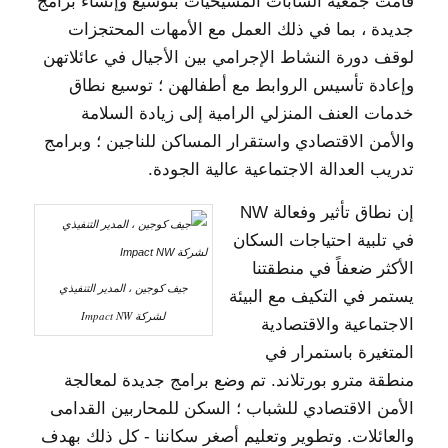
قامت جمعية الشابات المسيحيات بتوسيع وإنشاء برامج
جديدة ، بما في ذلك العمل مع الأمهات المحتجزات
لوقف دورة النشاط الإجرامي بين الأجيال في عائلاتهن
وإعادة تأسيس الروابط مع أطفالهن ؛ توسيع نطاق
خدمات العنف المنزلي الرامية إلى زيادة السلامة
والأمن الاقتصادي واستقرار المساكن للناجين ؛ وبرامج
تدريب العدالة الاجتماعية عالية الجودة.
إن نطاق تأثير وفعالة NW
في تلبية احتياجات السكان
الأكثر ضعفاً في منطقتنا
جيف كوجين ، المدير التنفيذي
يستمر في التكيف مع البيئة
لشركة Impact NW
الاجتماعية والاقتصادية
المتغيرة باستمرار في
منطقة مترو بورتلاند. تم وضع برامج جديدة لمعالجة
الأمن الاقتصادي للشباب ؛ السكن للمحاربين القدامى
والعائلات. وتطوير وتعليم أصغر سكاننا - كل ذلك بهدف