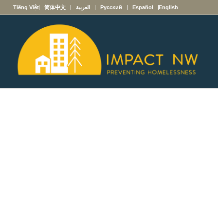
English
Español
Русский
العربية
简体中文
Tiếng Việt