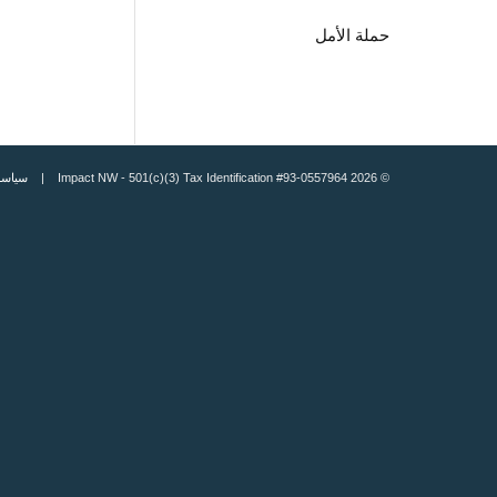
حملة الأمل
© 2026 Impact NW - 501(c)(3) Tax Identification #93-0557964 |
سياسة