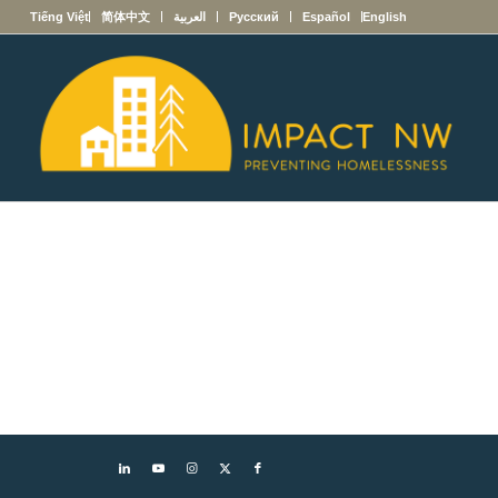
English
Español
Русский
العربية
简体中文
Tiếng Việt