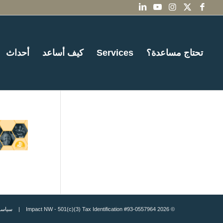
تحتاج مساعدة؟
Services
كيف أساعد
أحداث
© 2026 Impact NW - 501(c)(3) Tax Identification #93-0557964 |
سياسة