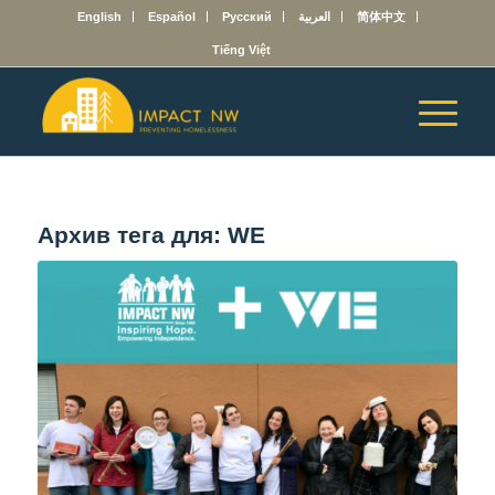
English
Español
Русский
العربية
简体中文
Tiếng Việt
Архив тега для:
WE