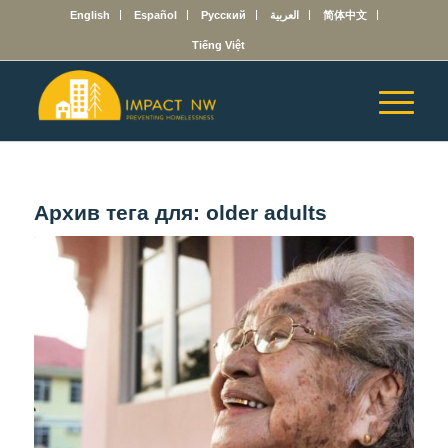
English
Español
Русский
العربية
简体中文
Tiếng Việt
Архив тега для:
older adults