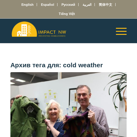
English
Español
Русский
العربية
简体中文
Tiếng Việt
Архив тега для:
cold weather