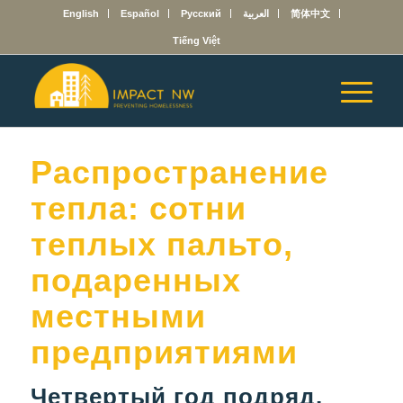
English
Español
Русский
العربية
简体中文
Tiếng Việt
Распространение
тепла: сотни
теплых пальто,
подаренных
местными
предприятиями
Четвертый год подряд,