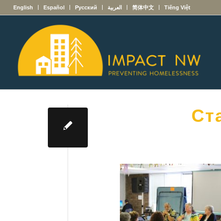
English
Español
Русский
العربية
简体中文
Tiếng Việt
Ст