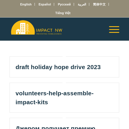
English
Español
Русский
العربية
简体中文
Tiếng Việt
draft holiday hope drive 2023
volunteers-help-assemble-
impact-kits
Джером получает премию