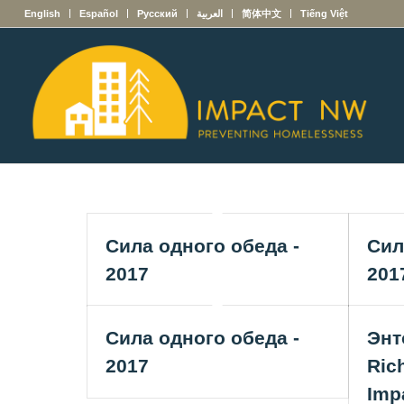
English
Español
Русский
العربية
简体中文
Tiếng Việt
Сила одного обеда -
Сил
2017
201
Сила одного обеда -
Энт
2017
Ric
Imp