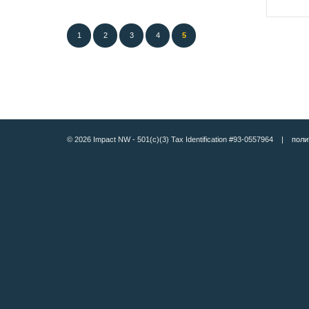
1
2
3
4
5
© 2026 Impact NW - 501(c)(3) Tax Identification #93-0557964 |
поли