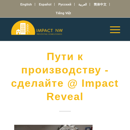
English
Español
Русский
العربية
简体中文
Tiếng Việt
Пути к
производству -
сделайте @ Impact
Reveal