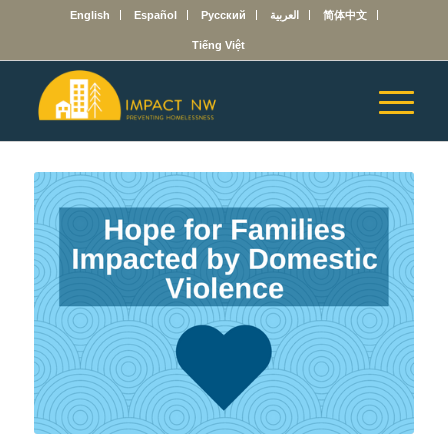
English
Español
Русский
العربية
简体中文
Tiếng Việt