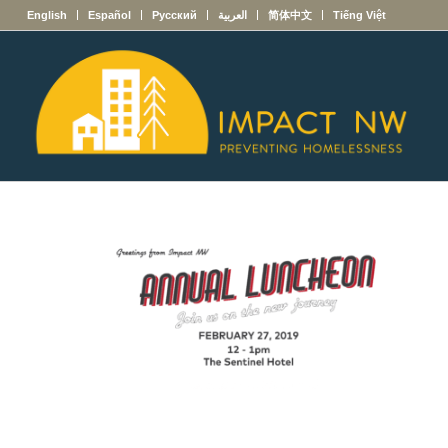
English
Español
Русский
العربية
简体中文
Tiếng Việt