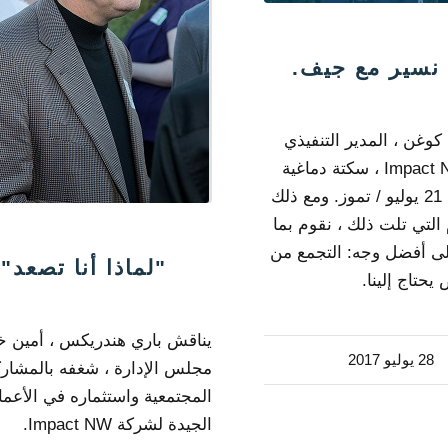
نسير مع جيف.
وغن ، المدير التنفيذي
لشركة Impact NW ، سكتة دماغية
معتدلة في 21 يوليو / تموز. ومع ذلك
 التي تلت ذلك ، نقوم بما
لى أفضل وجه: التجمع من
"لماذا أنا تصعد"
تاج إلينا.
يناقش باري هندريكس ، أمين خ
28 يوليو 2017
مجلس الإدارة ، شغفه بالمشار
المجتمعية واستثماره في الأعما
الجيدة لشركة Impact NW.