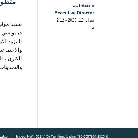
متطور
as Interim
Executive Director
فبراير 12, 2025 - 2:12
يسعد موقع 
م
دبليو سي إي
المزود الأ
والاجتماعي
الكبرى ، ال
والتحديثات 
© 2026 Impact NW - 501(c)(3) Tax Identification #93-0557964 |
سياسة