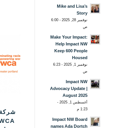
Mike and Lisa’s
Story
نوفمبر 28, 2025 - 6:00
ص
Make Your Impact:
Help Impact NW
Keep 600 People
Housed
نوفمبر 1, 2025 - 6:23
ص
Impact NW
Advocacy Update |
August 2025
أغسطس 1, 2025 -
1:23 م
Impact NW Board
names Ada Dortch