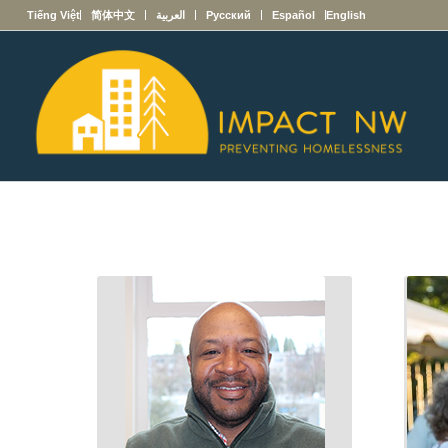
English
Español
Русский
العربية
简体中文
Tiếng Việt