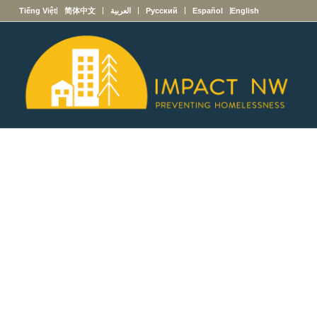
English
Español
Русский
العربية
简体中文
Tiếng Việt