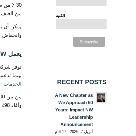
من العنف ا
الكنية
يمكن أن يع
وانخفاض مع
يعمل Impact NW على إيجاد حل.
بينما تدعمها في ا
RECENT POSTS
الخدمات ال
A New Chapter as
We Approach 60
وأفاد 98٪ منهم بوجود تواصل اجتماعي قوي مع مجتمعهم بعد ستة أشهر.
Years: Impact NW
Leadership
Announcement
أبريل 7, 2026 - 6:17 م