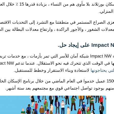
30 ٪ من سكان بورتلاند 
لمنزلي.
زى الصراع المستمر في منطقتنا مع التشرد إلى التحديات الاقتصا
دلات الشغور ، والأجور الراكدة ، وارتفاع معدلات البطالة بين الف
توفر شركة Impact NW شبكة أمان للأسر التي تمر بأزمات ، مع 
لوقت الذي تتحرك فيه نحو الاستقلال. عندما تدعم Impact NW ، فإنك تساعد الآلاف من الأشخاص كل عام
تي يحتاجونها
لاستعادة وبناء الاستقرار وخطط للمستقبل.