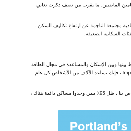
بلا مأوى هم من النساء ، بزيادة قدرها 15 ٪ خلال العامين الماضيين. ما يقرب من نصف ذكرت تعاني
دية مجتمعة الناجمة عن ارتفاع تكاليف السكن ،
ئات السكانية الضعيفة.
خدمات تربط بينها وبين الإسكان والمساعدة في مجال الطاقة
من بين 15000 عميل خدموا في العام الماضي من خلال برنامج الإسكان الخاص بنا ، ظل 95٪ ممن وجدوا مساكن دائمة هناك ،