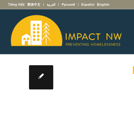
English
Español
Русский
العربية
简体中文
Tiếng Việt