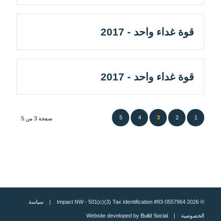
قوة غداء واحد - 2017
قوة غداء واحد - 2017
5
4
3
2
1
صفحة 3 من 5
© 2026 Impact NW - 501(c)(3) Tax Identification #93-0557964 |
سياسة
الخصوصية
| Website developed by
Build Social