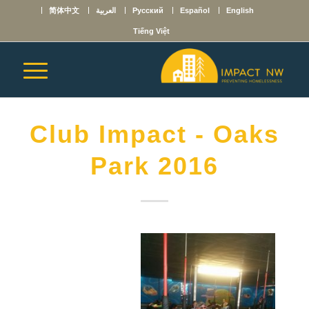
English
Español
Русский
العربية
简体中文
Tiếng Việt
Club Impact - Oaks
Park 2016