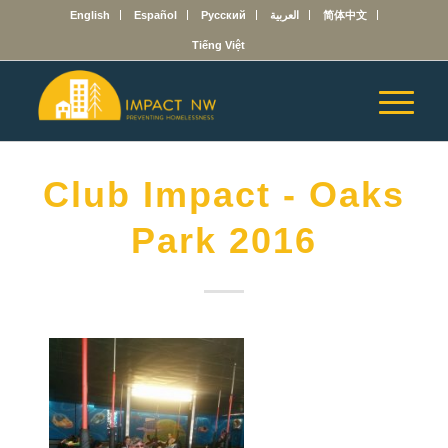
English
Español
Русский
العربية
简体中文
Tiếng Việt
Club Impact - Oaks
Park 2016