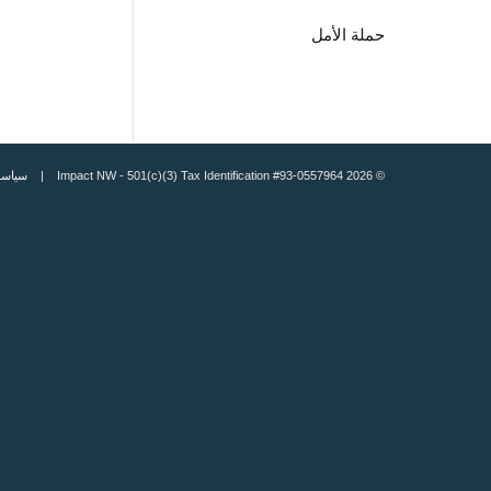
حملة الأمل
© 2026 Impact NW - 501(c)(3) Tax Identification #93-0557964 |
سياسة