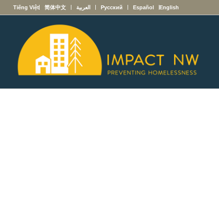
English
Español
Русский
العربية
简体中文
Tiếng Việt