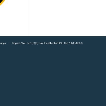
© 2026 Impact NW - 501(c)(3) Tax Identification #93-0557964 |
سياسة