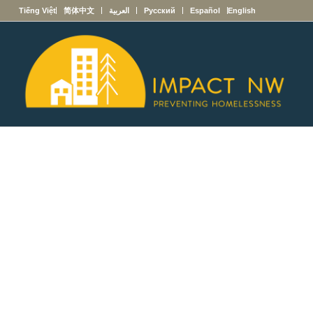
English
Español
Русский
العربية
简体中文
Tiếng Việt