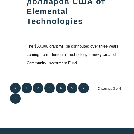
долларов США от
Elemental
Technologies
The $30,000 grant will be distributed over three years,
coming from Elemental Technology’s newly-created
Community Investment Fund.
<
1
2
3
4
5
>
Страница 3 of 6
»