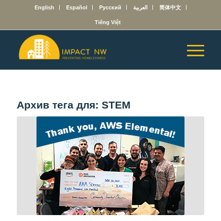
English
Español
Русский
العربية
简体中文
Tiếng Việt
Архив тега для:
STEM