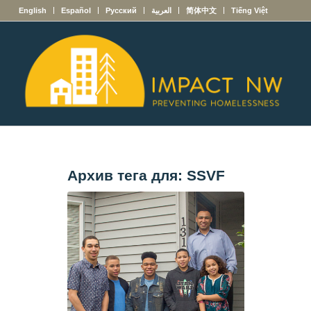
English
Español
Русский
العربية
简体中文
Tiếng Việt
Архив тега для:
SSVF