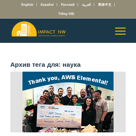
English
Español
Русский
العربية
简体中文
Tiếng Việt
Архив тега для:
наука