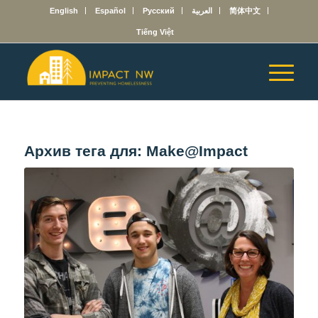
English
Español
Русский
العربية
简体中文
Tiếng Việt
Архив тега для:
Make@Impact