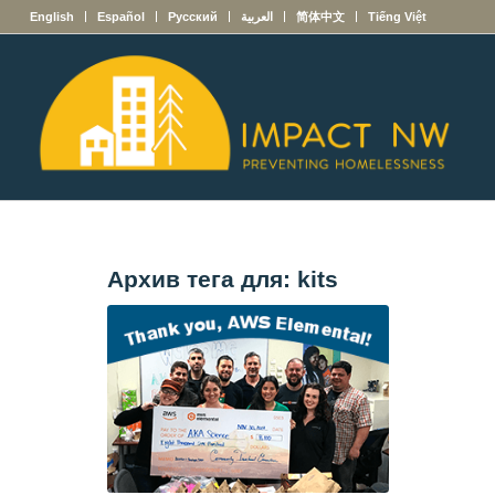
English
Español
Русский
العربية
简体中文
Tiếng Việt
Архив тега для:
kits