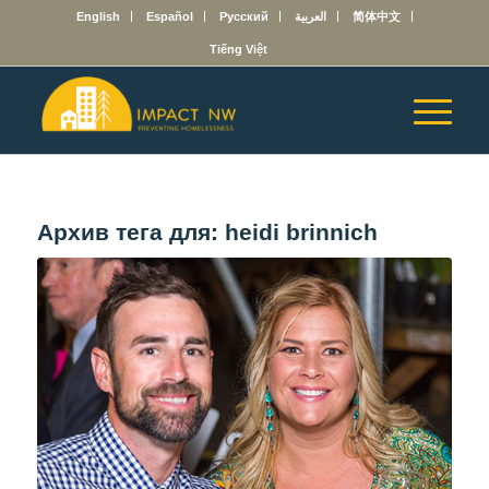
English
Español
Русский
العربية
简体中文
Tiếng Việt
Архив тега для:
heidi brinnich