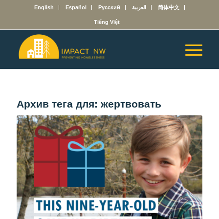
English
Español
Русский
العربية
简体中文
Tiếng Việt
Архив тега для:
жертвовать