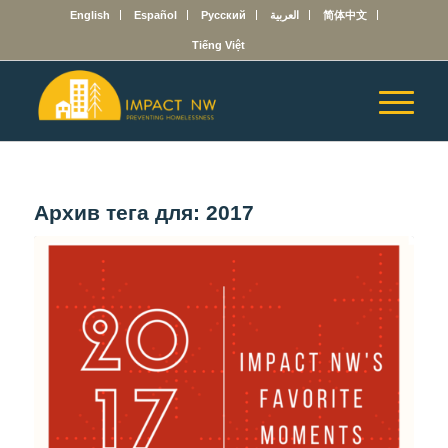
English
Español
Русский
العربية
简体中文
Tiếng Việt
Архив тега для:
2017