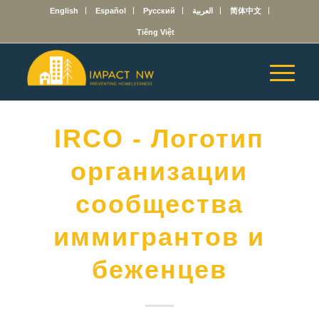
English
Español
Русский
العربية
简体中文
Tiếng Việt
IRCO - Логотип
организации
сообщества
иммигрантов и
беженцев