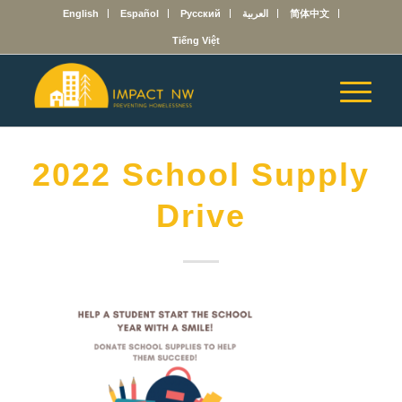
English
Español
Русский
العربية
简体中文
Tiếng Việt
2022 School Supply
Drive