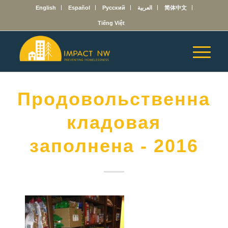
English
Español
Русский
العربية
简体中文
Tiếng Việt
Продовольственная
кладовая
заполнена - 2016