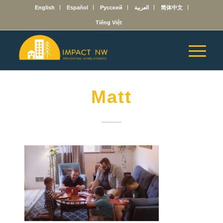
English
Español
Русский
العربية
简体中文
Tiếng Việt
Matt