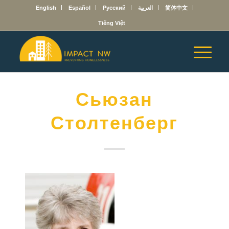
English
Español
Русский
العربية
简体中文
Tiếng Việt
Сьюзан
Столтенберг