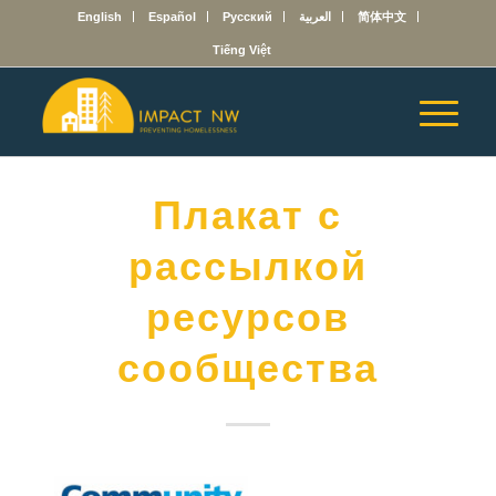
English
Español
Русский
العربية
简体中文
Tiếng Việt
Плакат с
рассылкой
ресурсов
сообщества