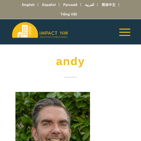
English
Español
Русский
العربية
简体中文
Tiếng Việt
andy