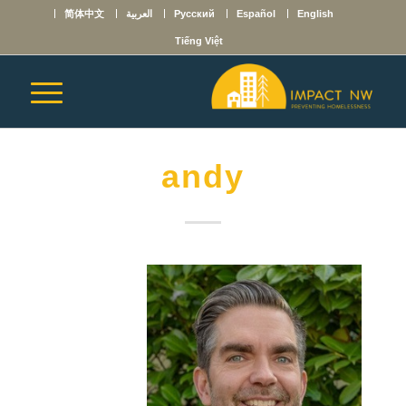
English
Español
Русский
العربية
简体中文
Tiếng Việt
andy