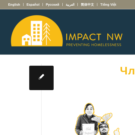
English
Español
Русский
العربية
简体中文
Tiếng Việt
Чл