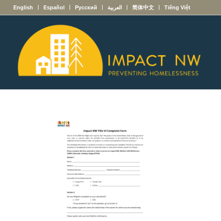
English
Español
Русский
العربية
简体中文
Tiếng Việt