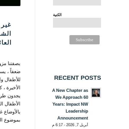
الكنية
غير 
الشا
العا
بصفتنا مزود
RECENT POSTS
للأطفال وا
الأخيرة ، 
A New Chapter as
يجدون طرقً
We Approach 60
الأطفال ال
Years: Impact NW
Leadership
بالأوضاع غ
Announcement
بموضوع ال
أبريل 7, 2026 - 6:17 م