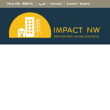
English
Español
Русский
العربية
简体中文
Tiếng Việt