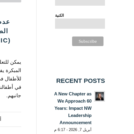
الكنية
عدم
الط
(INFOGRAPHIC)
يمكن للتعل
المبكرة يفت
للأطفال في
RECENT POSTS
في أطفالنا
A New Chapter as
جانبهم.
We Approach 60
Years: Impact NW
Leadership
أ
Announcement
أبريل 7, 2026 - 6:17 م