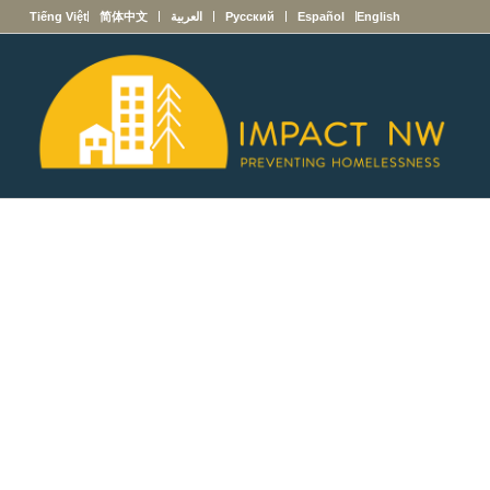
English
Español
Русский
العربية
简体中文
Tiếng Việt